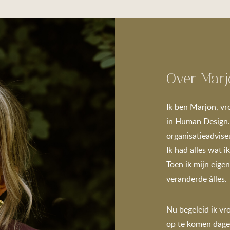
Over Mar
Ik ben Marjon, vr
in Human Design. 
organisatieadviseur
Ik had alles wat i
Toen ik mijn eige
veranderde álles.
Nu begeleid ik vr
op te komen dagen