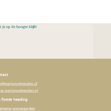
je op de hoogte blijft!
ntact
o@marjonvdmeulen.nl
w.marjonvdmeulen.nl
 footer heading
gemene voorwaarden