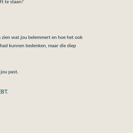
ft te staan?
en zien wat jou belemmert en hoe het ook
t had kunnen bedenken, maar die diep
 jou past.
BT.