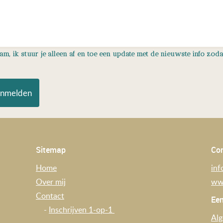
, ik stuur je alleen af en toe een update met de nieuwste info zodat 
nmelden
Sitemap
Co
Home
inf
Over mij
ww
Contact
Een
-
Inschrijven 1-op-1
Al