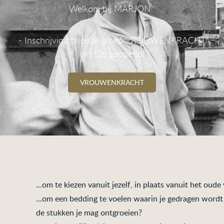
Welkom bij MARJON.
- Inschrijving tweede groep VROUWENKRACHT
okt '26 geopend!
VROUWENKRACHT
...om te kiezen vanuit jezelf, in plaats vanuit het oud
...om een bedding te voelen waarin je gedragen wordt
de stukken je mag ontgroeien?