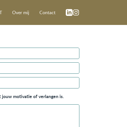
T
Over mij
Contact
 jouw motivatie of verlangen is.